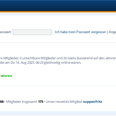
asswort:
Ich habe mein Passwort vergessen
|
Ange
are Mitglieder, 0 unsichtbare Mitglieder und 26 Gäste (basierend auf den aktiv
ie am Do 14. Aug 2025, 06:23 gleichzeitig online waren.
ratoren
88
• Mitglieder insgesamt
175
• Unser neuestes Mitglied:
suppenfritz