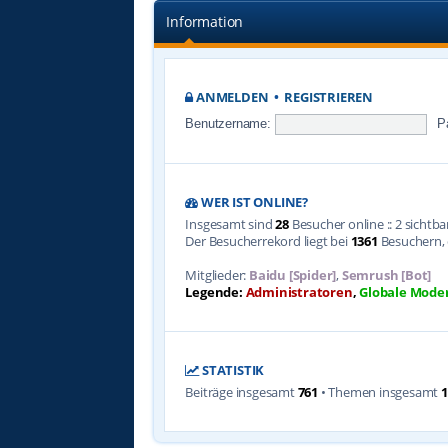
Information
ANMELDEN
•
REGISTRIEREN
Benutzername:
P
WER IST ONLINE?
Insgesamt sind
28
Besucher online :: 2 sichtb
Der Besucherrekord liegt bei
1361
Besuchern, d
Mitglieder:
Baidu [Spider]
,
Semrush [Bot]
Legende:
Administratoren
,
Globale Mode
STATISTIK
Beiträge insgesamt
761
• Themen insgesamt
1