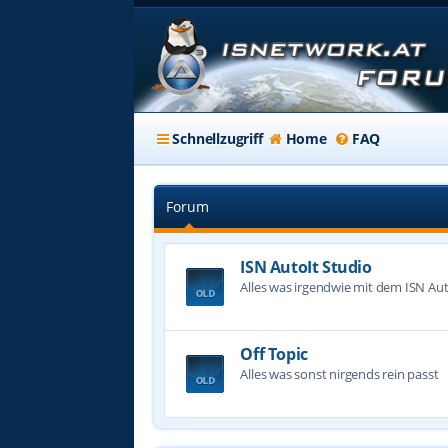
Schnellzugriff
Home
FAQ
Forum
ISN AutoIt Studio
Alles was irgendwie mit dem ISN Aut
Off Topic
Alles was sonst nirgends rein passt