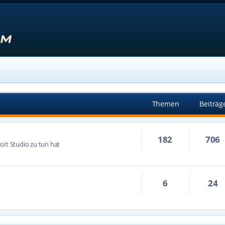
Themen
Beiträg
182
706
oIt Studio zu tun hat
6
24