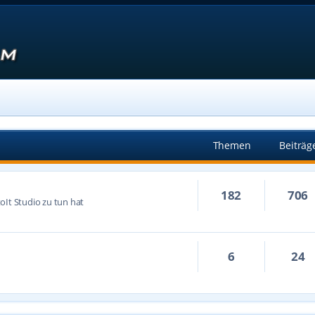
Themen
Beiträg
182
706
oIt Studio zu tun hat
6
24