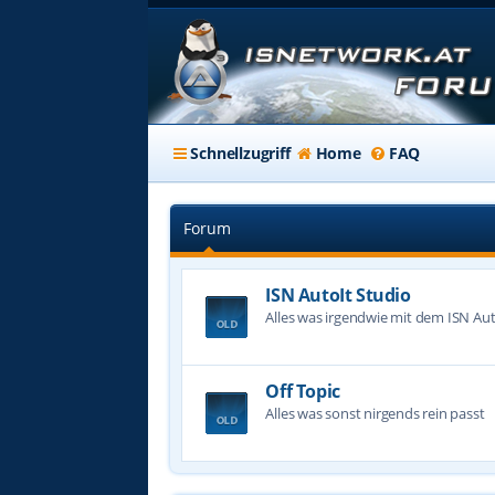
Schnellzugriff
Home
FAQ
Forum
ISN AutoIt Studio
Alles was irgendwie mit dem ISN Aut
Off Topic
Alles was sonst nirgends rein passt