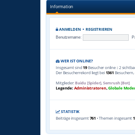
Information
ANMELDEN
•
REGISTRIEREN
Benutzername:
P
WER IST ONLINE?
Insgesamt sind
19
Besucher online :: 2 sichtb
Der Besucherrekord liegt bei
1361
Besuchern, d
Mitglieder:
Baidu [Spider]
,
Semrush [Bot]
Legende:
Administratoren
,
Globale Mode
STATISTIK
Beiträge insgesamt
761
• Themen insgesamt
1