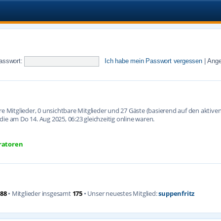
asswort:
Ich habe mein Passwort vergessen
|
Ange
are Mitglieder, 0 unsichtbare Mitglieder und 27 Gäste (basierend auf den aktiv
ie am Do 14. Aug 2025, 06:23 gleichzeitig online waren.
ratoren
88
• Mitglieder insgesamt
175
• Unser neuestes Mitglied:
suppenfritz