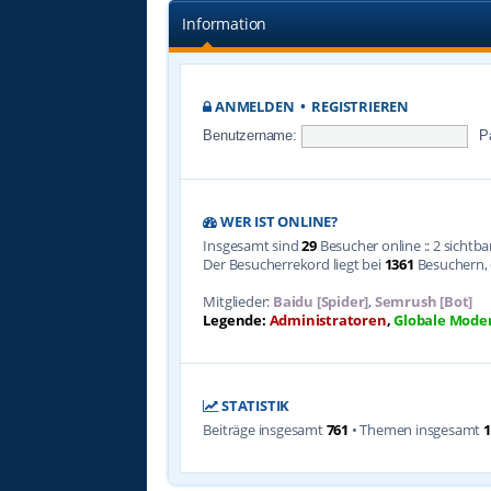
Information
ANMELDEN
•
REGISTRIEREN
Benutzername:
P
WER IST ONLINE?
Insgesamt sind
29
Besucher online :: 2 sichtb
Der Besucherrekord liegt bei
1361
Besuchern, d
Mitglieder:
Baidu [Spider]
,
Semrush [Bot]
Legende:
Administratoren
,
Globale Mode
STATISTIK
Beiträge insgesamt
761
• Themen insgesamt
1