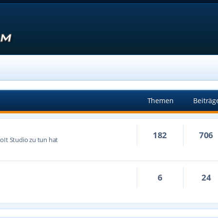
Themen
Beiträg
182
706
oIt Studio zu tun hat
6
24