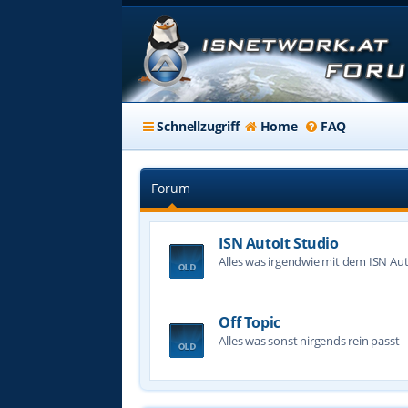
Schnellzugriff
Home
FAQ
Forum
ISN AutoIt Studio
Alles was irgendwie mit dem ISN Aut
Off Topic
Alles was sonst nirgends rein passt