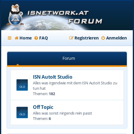
Home
FAQ
Registrieren
Anmelden
Forum
ISN AutoIt Studio
Alles was irgendwie mit dem ISN AutoIt Studio zu
tun hat
Themen:
182
Off Topic
Alles was sonst nirgends rein passt
Themen:
6