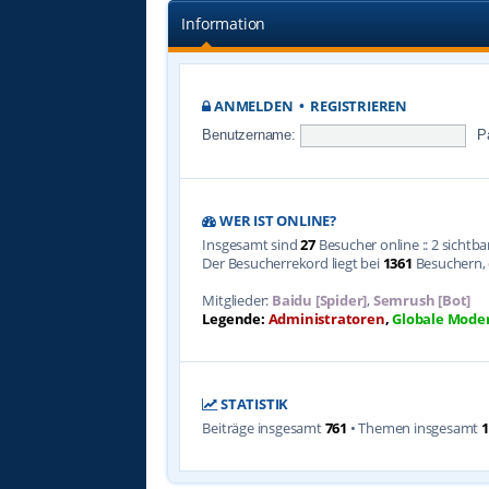
Information
ANMELDEN
•
REGISTRIEREN
Benutzername:
P
WER IST ONLINE?
Insgesamt sind
27
Besucher online :: 2 sichtb
Der Besucherrekord liegt bei
1361
Besuchern, d
Mitglieder:
Baidu [Spider]
,
Semrush [Bot]
Legende:
Administratoren
,
Globale Mode
STATISTIK
Beiträge insgesamt
761
• Themen insgesamt
1