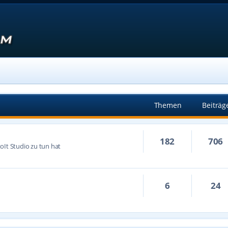
Themen
Beiträg
182
706
oIt Studio zu tun hat
6
24