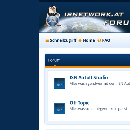
Schnellzugriff
Home
FAQ
Forum
ISN AutoIt Studio
Alles was irgendwie mit dem ISN Aut
Off Topic
Alles was sonst nirgends rein passt