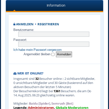
Information
ANMELDEN
•
REGISTRIEREN
Benutzername:
Passwort:
Ich habe mein Passwort vergessen
Angemeldet bleiben
WER IST ONLINE?
Insgesamt sind
32
Besucher online :: 2 sichtbare Mitglieder,
0 unsichtbare Mitglieder und 30 Gäste (basierend auf den
aktiven Besuchern der letzten 5 Minuten)
Der Besucherrekord liegt bei
1361
Besuchern, die am Do
14. Aug 2025, 06:23 gleichzeitig online waren.
Mitglieder:
Baidu [Spider]
,
Semrush [Bot]
Legende:
Administratoren
,
Globale Moderatoren