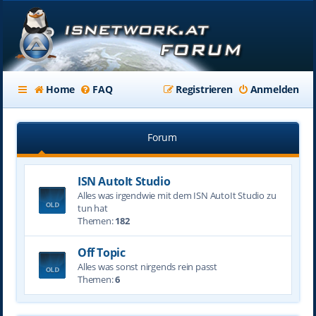
Home
FAQ
Registrieren
Anmelden
Forum
ISN AutoIt Studio
Alles was irgendwie mit dem ISN AutoIt Studio zu
tun hat
Themen:
182
Off Topic
Alles was sonst nirgends rein passt
Themen:
6