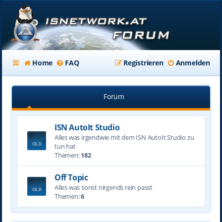
Home
FAQ
Registrieren
Anmelden
Forum
ISN AutoIt Studio
Alles was irgendwie mit dem ISN AutoIt Studio zu
tun hat
Themen:
182
Off Topic
Alles was sonst nirgends rein passt
Themen:
6