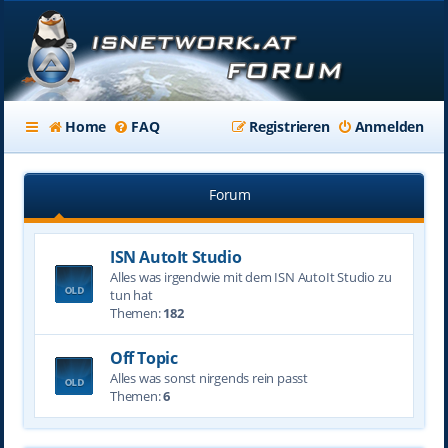
Home
FAQ
Registrieren
Anmelden
Forum
ISN AutoIt Studio
Alles was irgendwie mit dem ISN AutoIt Studio zu
tun hat
Themen:
182
Off Topic
Alles was sonst nirgends rein passt
Themen:
6