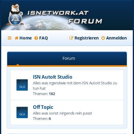
Home
FAQ
Registrieren
Anmelden
Forum
ISN AutoIt Studio
Alles was irgendwie mit dem ISN AutoIt Studio zu
tun hat
Themen:
182
Off Topic
Alles was sonst nirgends rein passt
Themen:
6