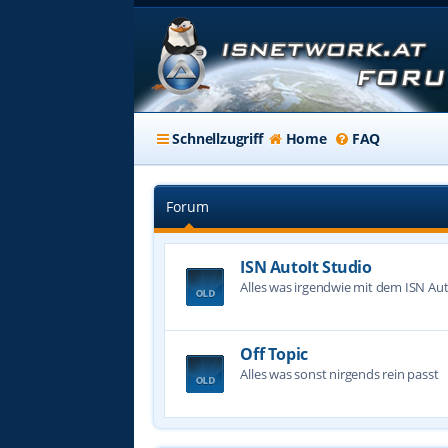
Schnellzugriff
Home
FAQ
Forum
ISN AutoIt Studio
Alles was irgendwie mit dem ISN Aut
Off Topic
Alles was sonst nirgends rein passt