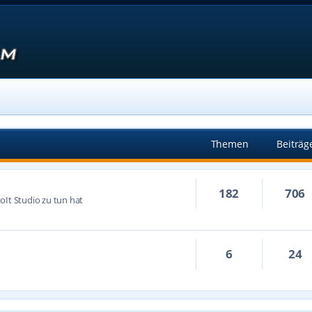
Themen
Beiträg
182
706
oIt Studio zu tun hat
6
24