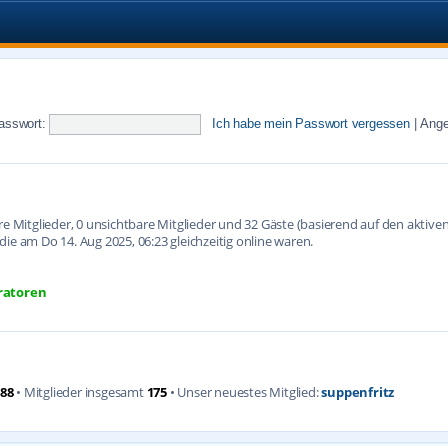
asswort:
Ich habe mein Passwort vergessen
|
Ange
are Mitglieder, 0 unsichtbare Mitglieder und 32 Gäste (basierend auf den aktiv
ie am Do 14. Aug 2025, 06:23 gleichzeitig online waren.
ratoren
88
• Mitglieder insgesamt
175
• Unser neuestes Mitglied:
suppenfritz