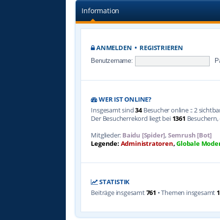
Information
ANMELDEN
•
REGISTRIEREN
Benutzername:
P
WER IST ONLINE?
Insgesamt sind
34
Besucher online :: 2 sichtb
Der Besucherrekord liegt bei
1361
Besuchern, d
Mitglieder:
Baidu [Spider]
,
Semrush [Bot]
Legende:
Administratoren
,
Globale Mode
STATISTIK
Beiträge insgesamt
761
• Themen insgesamt
1