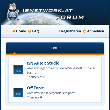
Home
FAQ
Registrieren
Anmelden
Forum
ISN AutoIt Studio
Alles was irgendwie mit dem ISN AutoIt Studio zu
tun hat
Themen:
182
Off Topic
Alles was sonst nirgends rein passt
Themen:
6