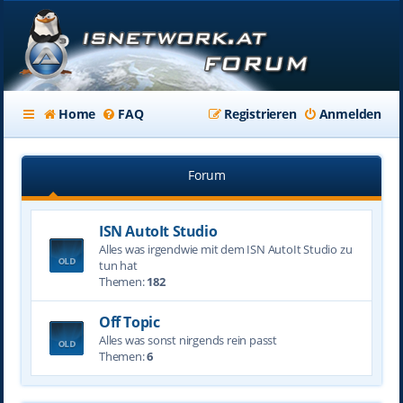
Home
FAQ
Registrieren
Anmelden
Forum
ISN AutoIt Studio
Alles was irgendwie mit dem ISN AutoIt Studio zu
tun hat
Themen:
182
Off Topic
Alles was sonst nirgends rein passt
Themen:
6