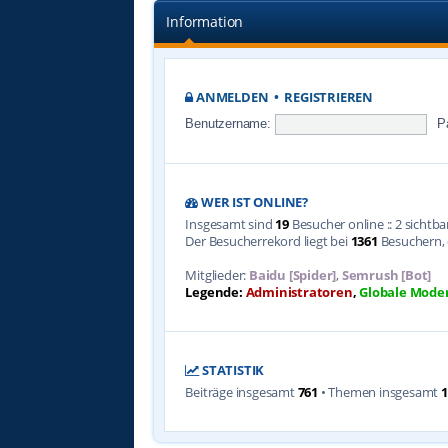
Information
ANMELDEN
•
REGISTRIEREN
Benutzername:
P
WER IST ONLINE?
Insgesamt sind
19
Besucher online :: 2 sichtb
Der Besucherrekord liegt bei
1361
Besuchern, d
Mitglieder:
Baidu [Spider]
,
Semrush [Bot]
Legende:
Administratoren
,
Globale Mode
STATISTIK
Beiträge insgesamt
761
• Themen insgesamt
1