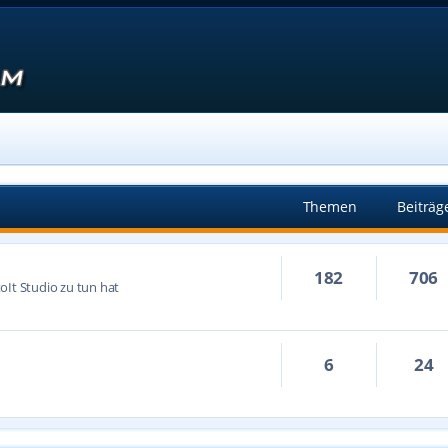
Themen
Beiträg
182
706
oIt Studio zu tun hat
6
24