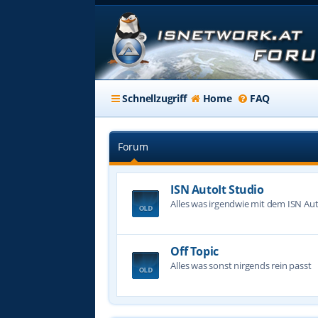
Schnellzugriff
Home
FAQ
Forum
ISN AutoIt Studio
Alles was irgendwie mit dem ISN Aut
Off Topic
Alles was sonst nirgends rein passt