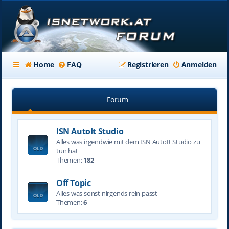
Home
FAQ
Registrieren
Anmelden
Forum
ISN AutoIt Studio
Alles was irgendwie mit dem ISN AutoIt Studio zu
tun hat
Themen:
182
Off Topic
Alles was sonst nirgends rein passt
Themen:
6