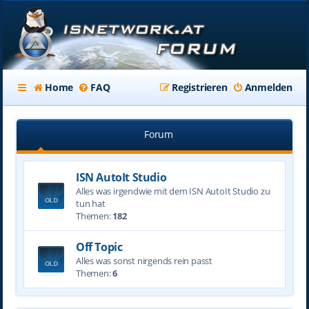
Home
FAQ
Registrieren
Anmelden
Forum
ISN AutoIt Studio
Alles was irgendwie mit dem ISN AutoIt Studio zu
tun hat
Themen:
182
Off Topic
Alles was sonst nirgends rein passt
Themen:
6