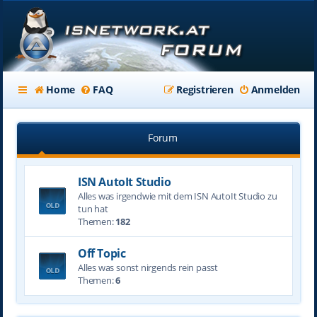
Home
FAQ
Registrieren
Anmelden
Forum
ISN AutoIt Studio
Alles was irgendwie mit dem ISN AutoIt Studio zu
tun hat
Themen:
182
Off Topic
Alles was sonst nirgends rein passt
Themen:
6