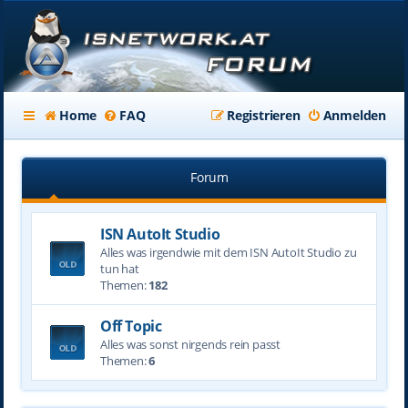
Home
FAQ
Registrieren
Anmelden
Forum
ISN AutoIt Studio
Alles was irgendwie mit dem ISN AutoIt Studio zu
tun hat
Themen:
182
Off Topic
Alles was sonst nirgends rein passt
Themen:
6