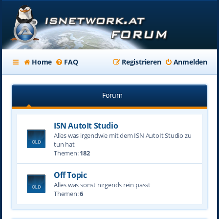
Home
FAQ
Registrieren
Anmelden
Forum
ISN AutoIt Studio
Alles was irgendwie mit dem ISN AutoIt Studio zu
tun hat
Themen:
182
Off Topic
Alles was sonst nirgends rein passt
Themen:
6