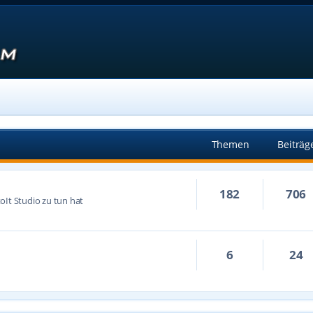
Themen
Beiträg
182
706
oIt Studio zu tun hat
6
24