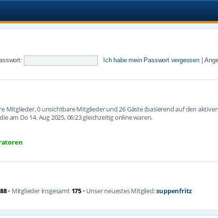
asswort:
Ich habe mein Passwort vergessen
|
Ange
are Mitglieder, 0 unsichtbare Mitglieder und 26 Gäste (basierend auf den aktiv
ie am Do 14. Aug 2025, 06:23 gleichzeitig online waren.
ratoren
88
• Mitglieder insgesamt
175
• Unser neuestes Mitglied:
suppenfritz