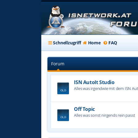
Schnellzugriff
Home
FAQ
Forum
ISN AutoIt Studio
Alles was irgendwie mit dem ISN Aut
Off Topic
Alles was sonst nirgends rein passt