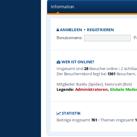
Information
ANMELDEN
•
REGISTRIEREN
Benutzername:
P
WER IST ONLINE?
Insgesamt sind
28
Besucher online :: 2 sichtb
Der Besucherrekord liegt bei
1361
Besuchern, d
Mitglieder:
Baidu [Spider]
,
Semrush [Bot]
Legende:
Administratoren
,
Globale Mode
STATISTIK
Beiträge insgesamt
761
• Themen insgesamt
1