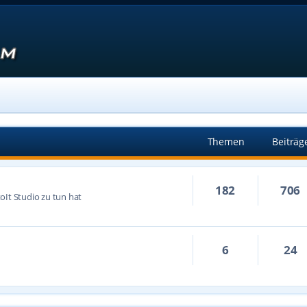
Themen
Beiträg
182
706
oIt Studio zu tun hat
6
24