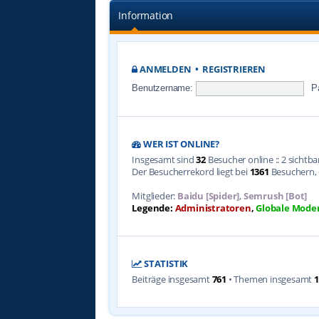
Information
ANMELDEN
•
REGISTRIEREN
Benutzername:
P
WER IST ONLINE?
Insgesamt sind
32
Besucher online :: 2 sichtb
Der Besucherrekord liegt bei
1361
Besuchern, d
Mitglieder:
Baidu [Spider]
,
Semrush [Bot]
Legende:
Administratoren
,
Globale Mode
STATISTIK
Beiträge insgesamt
761
• Themen insgesamt
1