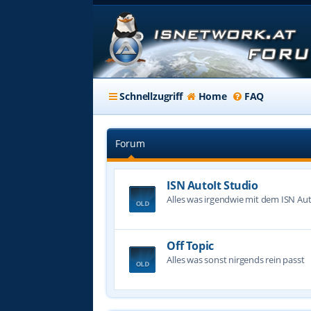
Schnellzugriff
Home
FAQ
Forum
ISN AutoIt Studio
Alles was irgendwie mit dem ISN Aut
Off Topic
Alles was sonst nirgends rein passt