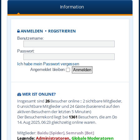
Information
ANMELDEN
•
REGISTRIEREN
Benutzername:
Passwort:
Ich habe mein Passwort vergessen
Angemeldet bleiben
WER IST ONLINE?
Insgesamt sind
26
Besucher online :: 2 sichtbare Mitglieder,
0 unsichtbare Mitglieder und 24 Gäste (basierend auf den
aktiven Besuchern der letzten 5 Minuten)
Der Besucherrekord liegt bei
1361
Besuchern, die am Do
14. Aug 2025, 06:23 gleichzeitig online waren.
Mitglieder:
Baidu [Spider]
,
Semrush [Bot]
Legende:
Administratoren
,
Globale Moderatoren