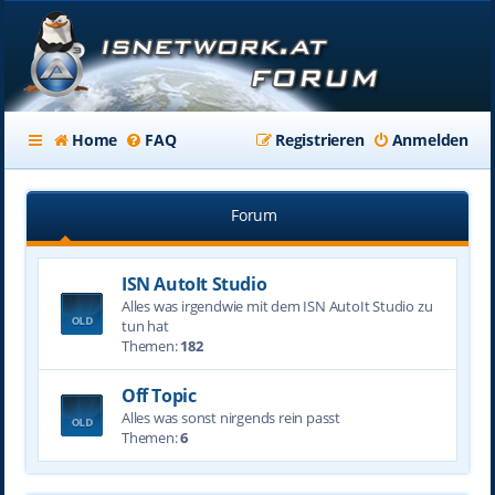
Home
FAQ
Registrieren
Anmelden
Forum
ISN AutoIt Studio
Alles was irgendwie mit dem ISN AutoIt Studio zu
tun hat
Themen:
182
Off Topic
Alles was sonst nirgends rein passt
Themen:
6