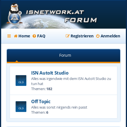
Home
FAQ
Registrieren
Anmelden
Forum
ISN AutoIt Studio
Alles was irgendwie mit dem ISN AutoIt Studio zu
tun hat
Themen:
182
Off Topic
Alles was sonst nirgends rein passt
Themen:
6