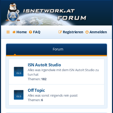
Home
FAQ
Registrieren
Anmelden
Forum
ISN AutoIt Studio
Alles was irgendwie mit dem ISN AutoIt Studio zu
tun hat
Themen:
182
Off Topic
Alles was sonst nirgends rein passt
Themen:
6