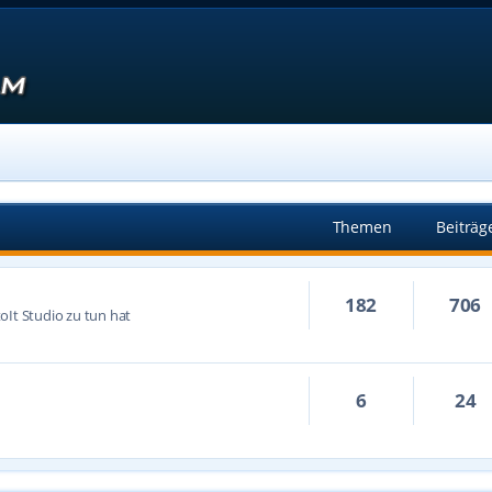
Themen
Beiträg
182
706
oIt Studio zu tun hat
6
24