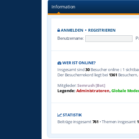
Information
ANMELDEN
•
REGISTRIEREN
Benutzername:
P
WER IST ONLINE?
Insgesamt sind
30
Besucher online :: 1 sichtb
Der Besucherrekord liegt bei
1361
Besuchern, d
Mitglieder:
Semrush [Bot]
Legende:
Administratoren
,
Globale Mode
STATISTIK
Beiträge insgesamt
761
• Themen insgesamt
1