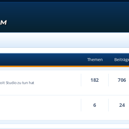
Themen
Beiträg
182
706
oIt Studio zu tun hat
6
24