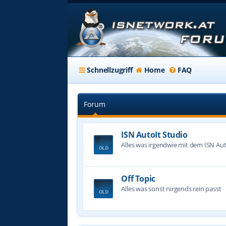
Schnellzugriff
Home
FAQ
Forum
ISN AutoIt Studio
Alles was irgendwie mit dem ISN Aut
Off Topic
Alles was sonst nirgends rein passt