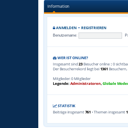
Information
ANMELDEN
•
REGISTRIEREN
Benutzername:
P
WER IST ONLINE?
Insgesamt sind
23
Besucher online :: 0 sichtb
Der Besucherrekord liegt bei
1361
Besuchern, d
Mitglieder: 0 Mitglieder
Legende:
Administratoren
,
Globale Mode
STATISTIK
Beiträge insgesamt
761
• Themen insgesamt
1