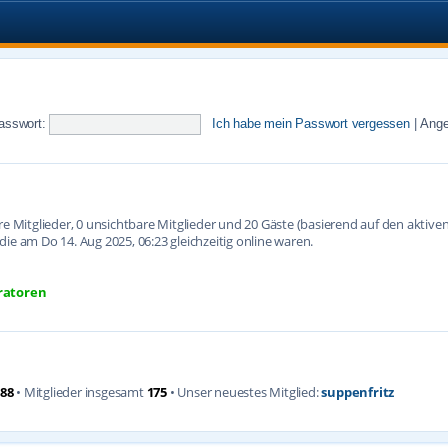
asswort:
Ich habe mein Passwort vergessen
|
Ange
are Mitglieder, 0 unsichtbare Mitglieder und 20 Gäste (basierend auf den aktiv
ie am Do 14. Aug 2025, 06:23 gleichzeitig online waren.
ratoren
88
• Mitglieder insgesamt
175
• Unser neuestes Mitglied:
suppenfritz