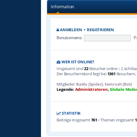
Information
ANMELDEN
•
REGISTRIEREN
Benutzername:
P
WER IST ONLINE?
Insgesamt sind
22
Besucher online :: 2 sichtb
Der Besucherrekord liegt bei
1361
Besuchern, d
Mitglieder:
Baidu [Spider]
,
Semrush [Bot]
Legende:
Administratoren
,
Globale Mode
STATISTIK
Beiträge insgesamt
761
• Themen insgesamt
1