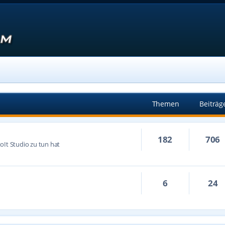
Themen
Beiträg
182
706
oIt Studio zu tun hat
6
24