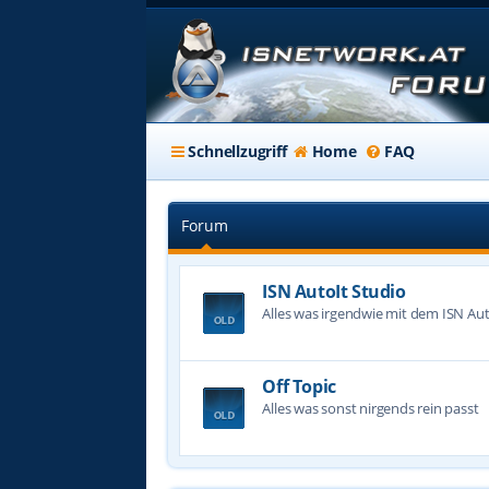
Schnellzugriff
Home
FAQ
Forum
ISN AutoIt Studio
Alles was irgendwie mit dem ISN Aut
Off Topic
Alles was sonst nirgends rein passt