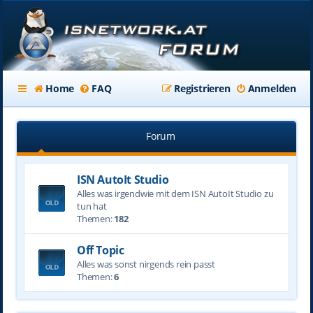
Home
FAQ
Registrieren
Anmelden
Forum
ISN AutoIt Studio
Alles was irgendwie mit dem ISN AutoIt Studio zu
tun hat
Themen:
182
Off Topic
Alles was sonst nirgends rein passt
Themen:
6