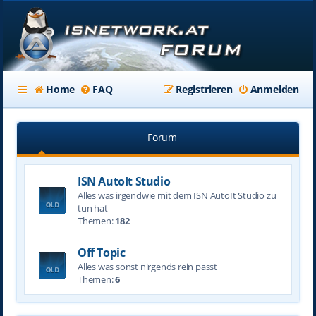
Home
FAQ
Registrieren
Anmelden
Forum
ISN AutoIt Studio
Alles was irgendwie mit dem ISN AutoIt Studio zu
tun hat
Themen:
182
Off Topic
Alles was sonst nirgends rein passt
Themen:
6