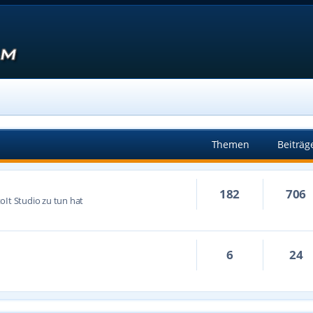
Themen
Beiträg
182
706
oIt Studio zu tun hat
6
24