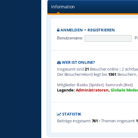
Information
ANMELDEN
•
REGISTRIEREN
Benutzername:
P
WER IST ONLINE?
Insgesamt sind
21
Besucher online :: 2 sichtb
Der Besucherrekord liegt bei
1361
Besuchern, d
Mitglieder:
Baidu [Spider]
,
Semrush [Bot]
Legende:
Administratoren
,
Globale Mode
STATISTIK
Beiträge insgesamt
761
• Themen insgesamt
1