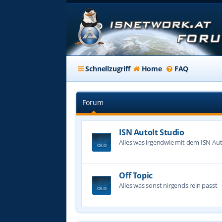
Schnellzugriff
Home
FAQ
Forum
ISN AutoIt Studio
Alles was irgendwie mit dem ISN Aut
Off Topic
Alles was sonst nirgends rein passt