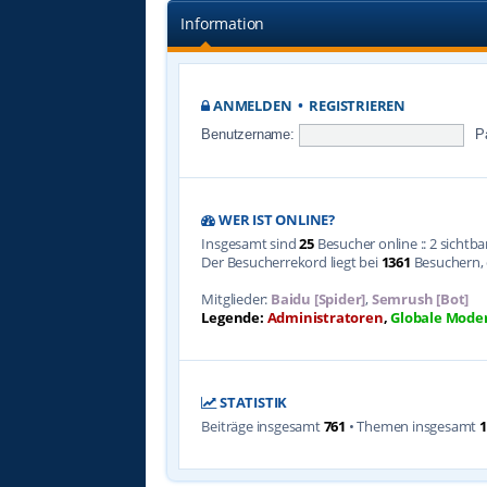
Information
ANMELDEN
•
REGISTRIEREN
Benutzername:
P
WER IST ONLINE?
Insgesamt sind
25
Besucher online :: 2 sichtb
Der Besucherrekord liegt bei
1361
Besuchern, d
Mitglieder:
Baidu [Spider]
,
Semrush [Bot]
Legende:
Administratoren
,
Globale Mode
STATISTIK
Beiträge insgesamt
761
• Themen insgesamt
1