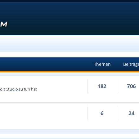
Themen
Beiträg
182
706
oIt Studio zu tun hat
6
24