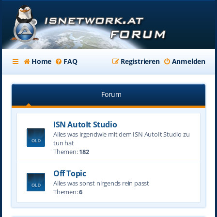
Home
FAQ
Registrieren
Anmelden
Forum
ISN AutoIt Studio
Alles was irgendwie mit dem ISN AutoIt Studio zu
tun hat
Themen:
182
Off Topic
Alles was sonst nirgends rein passt
Themen:
6