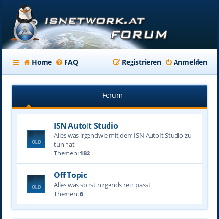
Home
FAQ
Registrieren
Anmelden
Forum
ISN AutoIt Studio
Alles was irgendwie mit dem ISN AutoIt Studio zu
tun hat
Themen:
182
Off Topic
Alles was sonst nirgends rein passt
Themen:
6