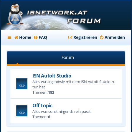
Home
FAQ
Registrieren
Anmelden
Forum
ISN AutoIt Studio
Alles was irgendwie mit dem ISN AutoIt Studio zu
tun hat
Themen:
182
Off Topic
Alles was sonst nirgends rein passt
Themen:
6