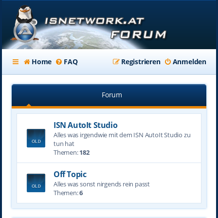
Home
FAQ
Registrieren
Anmelden
Forum
ISN AutoIt Studio
Alles was irgendwie mit dem ISN AutoIt Studio zu
tun hat
Themen:
182
Off Topic
Alles was sonst nirgends rein passt
Themen:
6