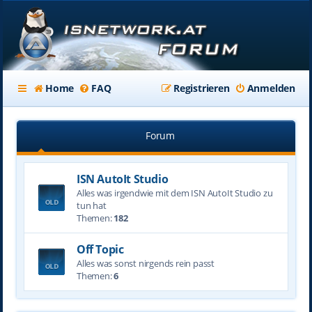
Home
FAQ
Registrieren
Anmelden
Forum
ISN AutoIt Studio
Alles was irgendwie mit dem ISN AutoIt Studio zu
tun hat
Themen:
182
Off Topic
Alles was sonst nirgends rein passt
Themen:
6