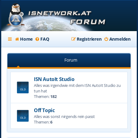
Home
FAQ
Registrieren
Anmelden
Forum
ISN AutoIt Studio
Alles was irgendwie mit dem ISN AutoIt Studio zu
tun hat
Themen:
182
Off Topic
Alles was sonst nirgends rein passt
Themen:
6