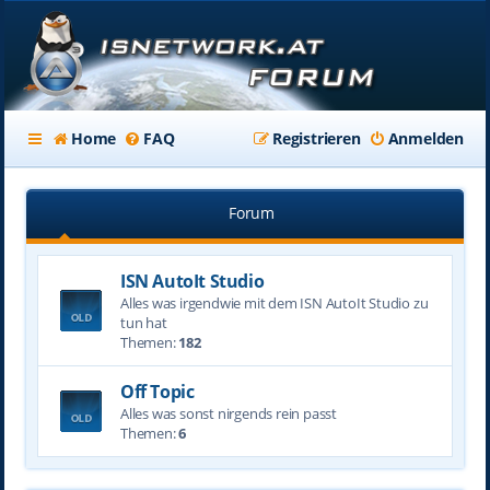
Home
FAQ
Registrieren
Anmelden
Forum
ISN AutoIt Studio
Alles was irgendwie mit dem ISN AutoIt Studio zu
tun hat
Themen:
182
Off Topic
Alles was sonst nirgends rein passt
Themen:
6