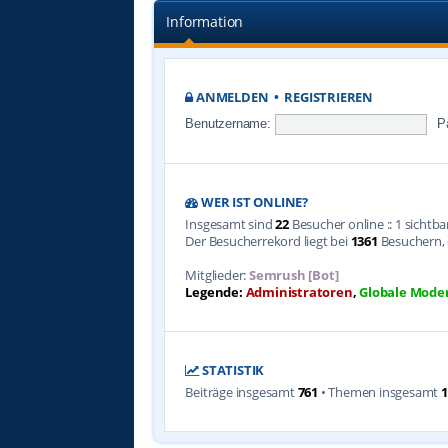
Information
ANMELDEN
•
REGISTRIEREN
Benutzername:
P
WER IST ONLINE?
Insgesamt sind
22
Besucher online :: 1 sichtb
Der Besucherrekord liegt bei
1361
Besuchern, d
Mitglieder:
Semrush [Bot]
Legende:
Administratoren
,
Globale Mode
STATISTIK
Beiträge insgesamt
761
• Themen insgesamt
1