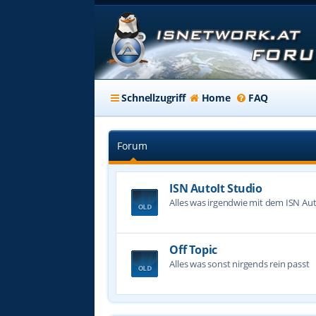
Schnellzugriff
Home
FAQ
Forum
ISN AutoIt Studio
Alles was irgendwie mit dem ISN Aut
Off Topic
Alles was sonst nirgends rein passt