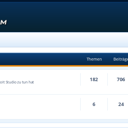
Themen
Beiträg
182
706
oIt Studio zu tun hat
6
24