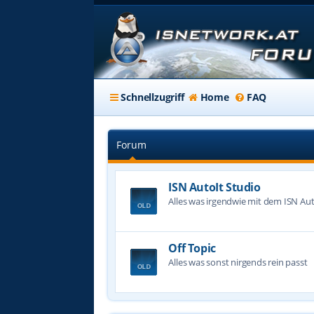
Schnellzugriff
Home
FAQ
Forum
ISN AutoIt Studio
Alles was irgendwie mit dem ISN Aut
Off Topic
Alles was sonst nirgends rein passt