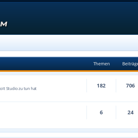
Themen
Beiträg
182
706
oIt Studio zu tun hat
6
24