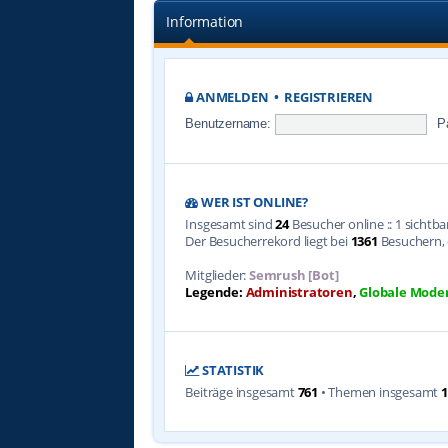
Information
ANMELDEN
•
REGISTRIEREN
Benutzername:
P
WER IST ONLINE?
Insgesamt sind
24
Besucher online :: 1 sichtb
Der Besucherrekord liegt bei
1361
Besuchern, d
Mitglieder:
Semrush [Bot]
Legende:
Administratoren
,
Globale Mode
STATISTIK
Beiträge insgesamt
761
• Themen insgesamt
1