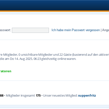
asswort:
Ich habe mein Passwort vergessen
|
Ange
are Mitglieder, 0 unsichtbare Mitglieder und 22 Gäste (basierend auf den aktiv
ie am Do 14. Aug 2025, 06:23 gleichzeitig online waren.
ratoren
88
• Mitglieder insgesamt
175
• Unser neuestes Mitglied:
suppenfritz