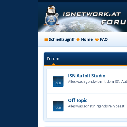
Schnellzugriff
Home
FAQ
Forum
ISN AutoIt Studio
Alles was irgendwie mit dem ISN Aut
Off Topic
Alles was sonst nirgends rein passt