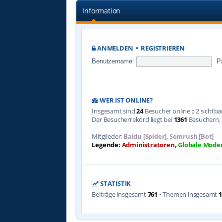
Information
ANMELDEN
•
REGISTRIEREN
Benutzername:
P
WER IST ONLINE?
Insgesamt sind
24
Besucher online :: 2 sichtb
Der Besucherrekord liegt bei
1361
Besuchern, d
Mitglieder:
Baidu [Spider]
,
Semrush [Bot]
Legende:
Administratoren
,
Globale Mode
STATISTIK
Beiträge insgesamt
761
• Themen insgesamt
1