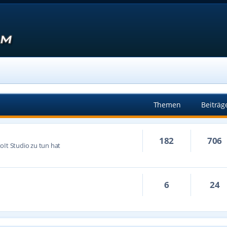
Themen
Beiträg
182
706
oIt Studio zu tun hat
6
24