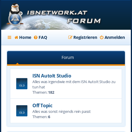
Home
FAQ
Registrieren
Anmelden
Forum
ISN AutoIt Studio
Alles was irgendwie mit dem ISN AutoIt Studio zu
tun hat
Themen:
182
Off Topic
Alles was sonst nirgends rein passt
Themen:
6