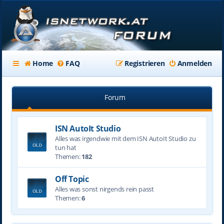
Home
FAQ
Registrieren
Anmelden
Forum
ISN AutoIt Studio
Alles was irgendwie mit dem ISN AutoIt Studio zu
tun hat
Themen:
182
Off Topic
Alles was sonst nirgends rein passt
Themen:
6