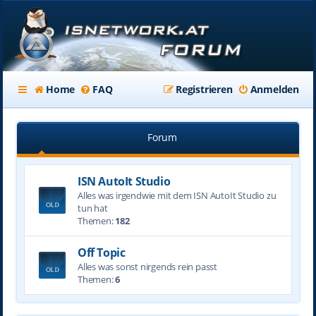
Home
FAQ
Registrieren
Anmelden
Forum
ISN AutoIt Studio
Alles was irgendwie mit dem ISN AutoIt Studio zu
tun hat
Themen:
182
Off Topic
Alles was sonst nirgends rein passt
Themen:
6