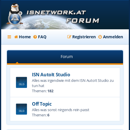
Home
FAQ
Registrieren
Anmelden
Forum
ISN AutoIt Studio
Alles was irgendwie mit dem ISN AutoIt Studio zu
tun hat
Themen:
182
Off Topic
Alles was sonst nirgends rein passt
Themen:
6