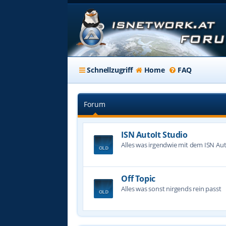
Schnellzugriff
Home
FAQ
Forum
ISN AutoIt Studio
Alles was irgendwie mit dem ISN Aut
Off Topic
Alles was sonst nirgends rein passt