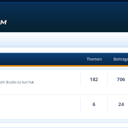
Themen
Beiträg
182
706
oIt Studio zu tun hat
6
24