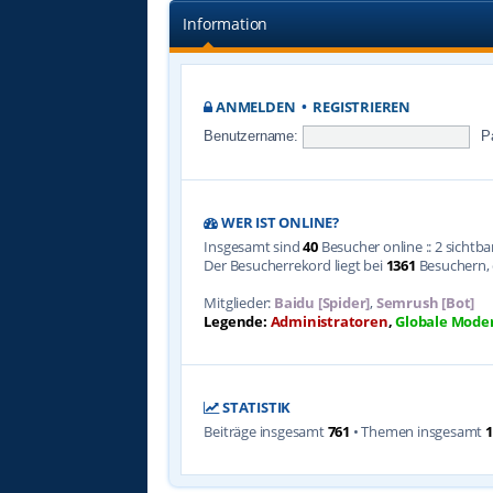
Information
ANMELDEN
•
REGISTRIEREN
Benutzername:
P
WER IST ONLINE?
Insgesamt sind
40
Besucher online :: 2 sichtb
Der Besucherrekord liegt bei
1361
Besuchern, d
Mitglieder:
Baidu [Spider]
,
Semrush [Bot]
Legende:
Administratoren
,
Globale Mode
STATISTIK
Beiträge insgesamt
761
• Themen insgesamt
1