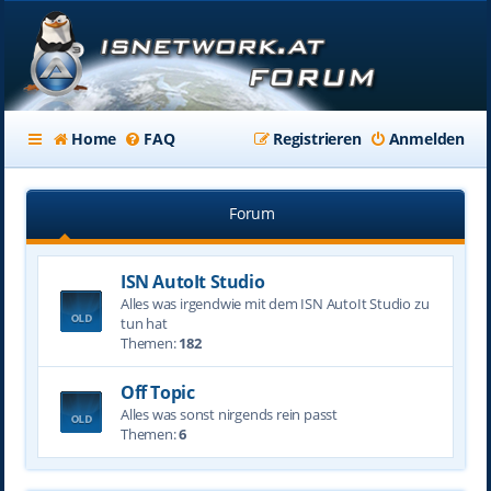
Home
FAQ
Registrieren
Anmelden
Forum
ISN AutoIt Studio
Alles was irgendwie mit dem ISN AutoIt Studio zu
tun hat
Themen:
182
Off Topic
Alles was sonst nirgends rein passt
Themen:
6