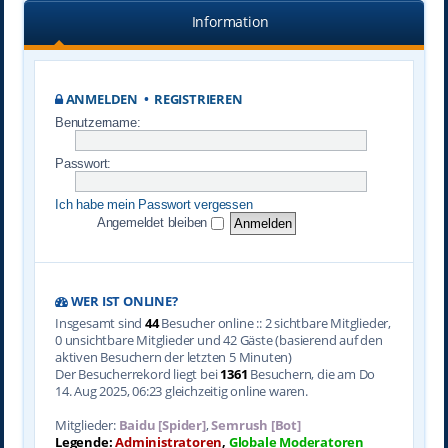
Information
ANMELDEN
•
REGISTRIEREN
Benutzername:
Passwort:
Ich habe mein Passwort vergessen
Angemeldet bleiben
WER IST ONLINE?
Insgesamt sind
44
Besucher online :: 2 sichtbare Mitglieder,
0 unsichtbare Mitglieder und 42 Gäste (basierend auf den
aktiven Besuchern der letzten 5 Minuten)
Der Besucherrekord liegt bei
1361
Besuchern, die am Do
14. Aug 2025, 06:23 gleichzeitig online waren.
Mitglieder:
Baidu [Spider]
,
Semrush [Bot]
Legende:
Administratoren
,
Globale Moderatoren