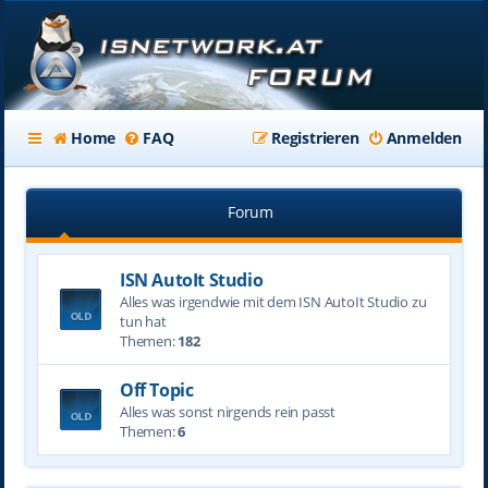
Home
FAQ
Registrieren
Anmelden
Forum
ISN AutoIt Studio
Alles was irgendwie mit dem ISN AutoIt Studio zu
tun hat
Themen:
182
Off Topic
Alles was sonst nirgends rein passt
Themen:
6