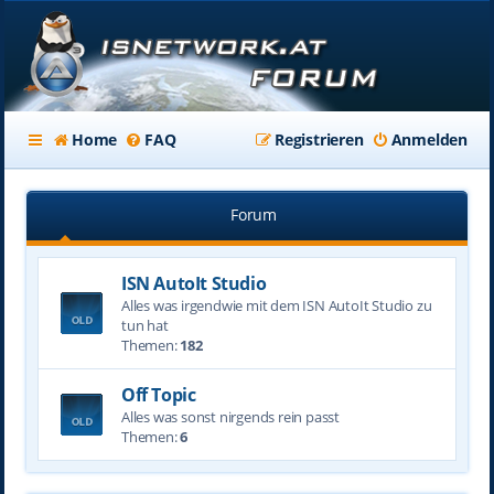
Home
FAQ
Registrieren
Anmelden
Forum
ISN AutoIt Studio
Alles was irgendwie mit dem ISN AutoIt Studio zu
tun hat
Themen:
182
Off Topic
Alles was sonst nirgends rein passt
Themen:
6