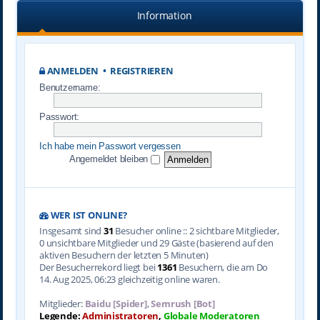
Information
ANMELDEN
•
REGISTRIEREN
Benutzername:
Passwort:
Ich habe mein Passwort vergessen
Angemeldet bleiben
WER IST ONLINE?
Insgesamt sind
31
Besucher online :: 2 sichtbare Mitglieder,
0 unsichtbare Mitglieder und 29 Gäste (basierend auf den
aktiven Besuchern der letzten 5 Minuten)
Der Besucherrekord liegt bei
1361
Besuchern, die am Do
14. Aug 2025, 06:23 gleichzeitig online waren.
Mitglieder:
Baidu [Spider]
,
Semrush [Bot]
Legende:
Administratoren
,
Globale Moderatoren