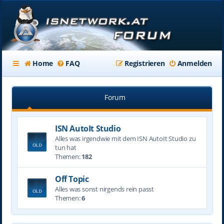
Home
FAQ
Registrieren
Anmelden
Forum
ISN AutoIt Studio
Alles was irgendwie mit dem ISN AutoIt Studio zu
tun hat
Themen:
182
Off Topic
Alles was sonst nirgends rein passt
Themen:
6