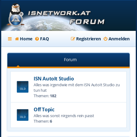
Home
FAQ
Registrieren
Anmelden
Forum
ISN AutoIt Studio
Alles was irgendwie mit dem ISN AutoIt Studio zu
tun hat
Themen:
182
Off Topic
Alles was sonst nirgends rein passt
Themen:
6